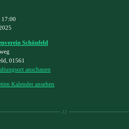
g
–
17:00
 2025
enverein Schönfeld
rweg
eld
,
01561
altungsort anschauen
tten Kalender ansehen