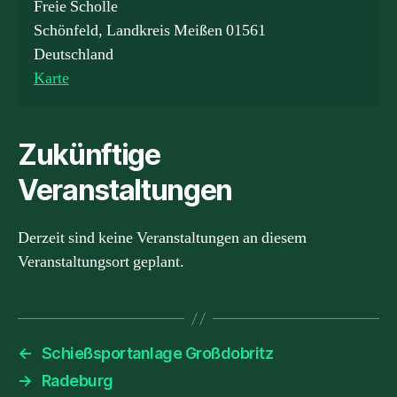
Freie Scholle
Schönfeld
,
Landkreis Meißen
01561
Deutschland
Speisehalle
Karte
(Merzweghalle)
in
Zukünftige
Schönfeld
Veranstaltungen
Derzeit sind keine Veranstaltungen an diesem
Veranstaltungsort geplant.
←
Schießsportanlage Großdobritz
→
Radeburg