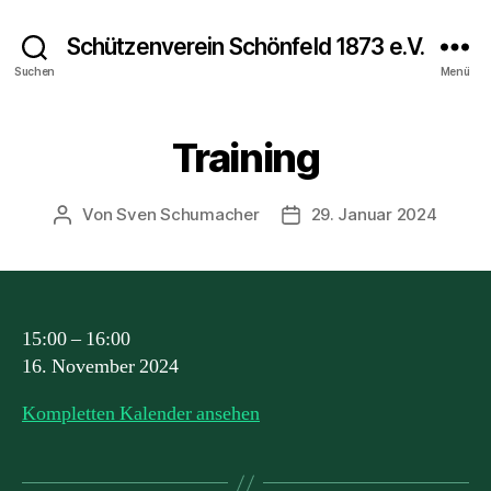
Schützenverein Schönfeld 1873 e.V.
Suchen
Menü
Training
Von
Sven Schumacher
29. Januar 2024
Beitragsautor
Beitragsdatum
Training
15:00
–
16:00
16. November 2024
Kompletten Kalender ansehen