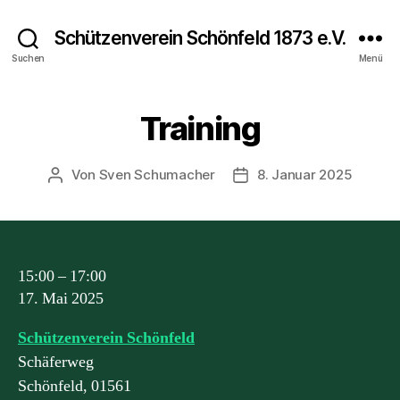
Schützenverein Schönfeld 1873 e.V.
Suchen
Menü
Training
Von
Sven Schumacher
8. Januar 2025
Beitragsautor
Beitragsdatum
Training
15:00
–
17:00
17. Mai 2025
Schützenverein Schönfeld
Schäferweg
Schönfeld
,
01561