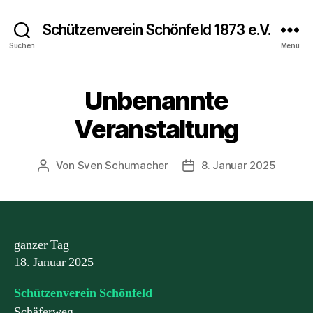
Schützenverein Schönfeld 1873 e.V.
Suchen
Menü
Unbenannte
Veranstaltung
Von
Sven Schumacher
8. Januar 2025
Beitragsautor
Beitragsdatum
Unbenannte
ganzer Tag
18. Januar 2025
Veranstaltung
Schützenverein Schönfeld
Schäferweg