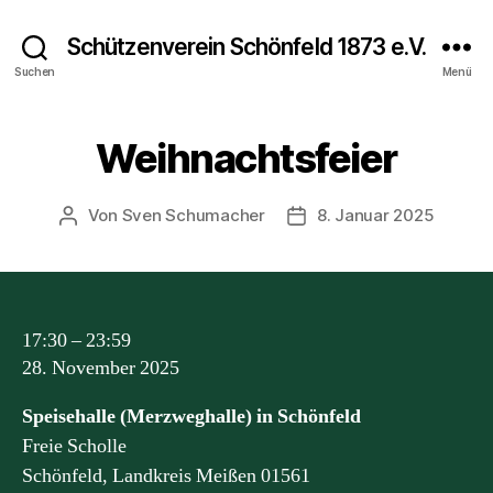
Schützenverein Schönfeld 1873 e.V.
Suchen
Menü
Weihnachtsfeier
Von
Sven Schumacher
8. Januar 2025
Beitragsautor
Beitragsdatum
Weihnachtsfeier
17:30
–
23:59
28. November 2025
Speisehalle (Merzweghalle) in Schönfeld
Freie Scholle
Schönfeld
,
Landkreis Meißen
01561